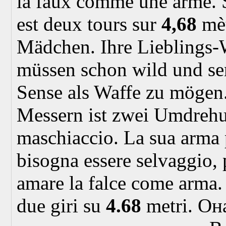
la faux comme une arme. S
est deux tours sur
4,68
mèt
Mädchen. Ihre Lieblings-W
müssen schon wild und sen
Sense als Waffe zu mögen
Messern ist zwei Umdreh
maschiaccio. La sua arma p
bisogna essere selvaggio, 
amare la falce come arma. I
due giri su
4.68
metri.
Она