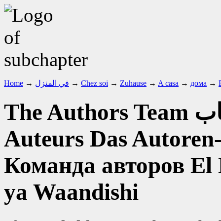
Home
→
في المنزل
→
Chez soi
→
Zuhause
→
A casa
→
дома
→
The Authors Team
Auteurs
Das Autore
Команда авторов
El
ya Waandishi