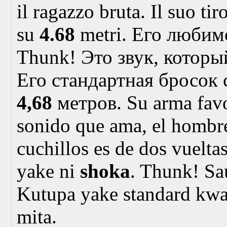
il ragazzo bruta. Il suo tiro
su
4.68
metri.
Его любим
Thunk! Это звук, которы
Его стандартная бросок 
4,68
метров.
Su arma favo
sonido que ama, el hombre 
cuchillos es de dos vuelta
yake ni
shoka
. Thunk! Sa
Kutupa yake standard kwa
mita.