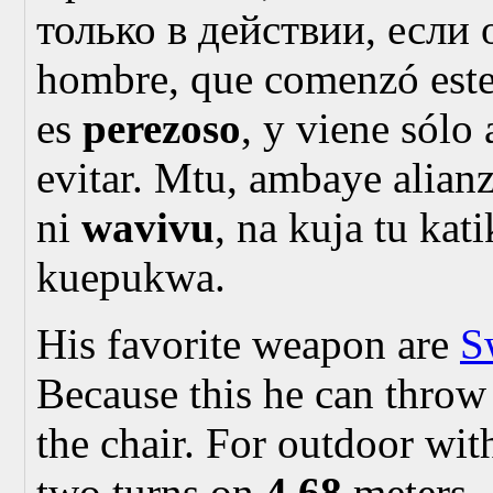
только в действии, если
hombre, que comenzó este s
es
perezoso
, y viene sólo 
evitar.
Mtu, ambaye alianza
ni
wavivu
, na kuja tu kat
kuepukwa.
His favorite weapon are
S
Because this he can throw 
the chair. For outdoor wit
two turns on
4.68
meters.