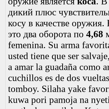
оружие является
коса
. 
дикий плюс чувствитель
косу в качестве оружия.
это два оборота по
4,68
м
femenina. Su arma favorit
usted tiene que ser salvaj
a amar la guadaña como ar
cuchillos es de dos vuelta
tomboy. Silaha yake favor
kuwa pori pamoja na nyet