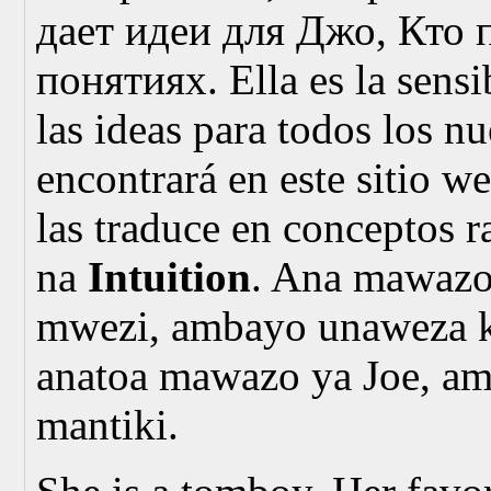
дает идеи для Джо, Кто 
понятиях.
Ella es la sens
las ideas para todos los n
encontrará en este sitio we
las traduce en conceptos r
na
Intuition
. Ana mawazo 
mwezi, ambayo unaweza ku
anatoa mawazo ya Joe, amb
mantiki.