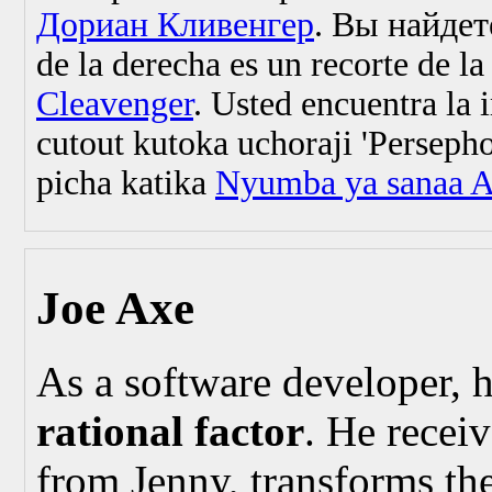
Дориан Кливенгер
. Вы найде
de la derecha es un recorte de l
Cleavenger
. Usted encuentra la
cutout kutoka uchoraji 'Perseph
picha katika
Nyumba ya sanaa 
Joe Axe
As a software developer, h
rational factor
. He receiv
from Jenny, transforms th