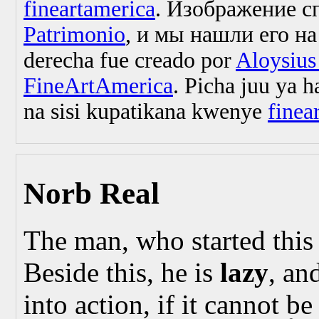
fineartamerica
.
Изображение с
Patrimonio
, и мы нашли его н
derecha fue creado por
Aloysius
FineArtAmerica
.
Picha juu ya h
na sisi kupatikana kwenye
finea
Norb Real
The man, who started this
Beside this, he is
lazy
, an
into action, if it cannot b