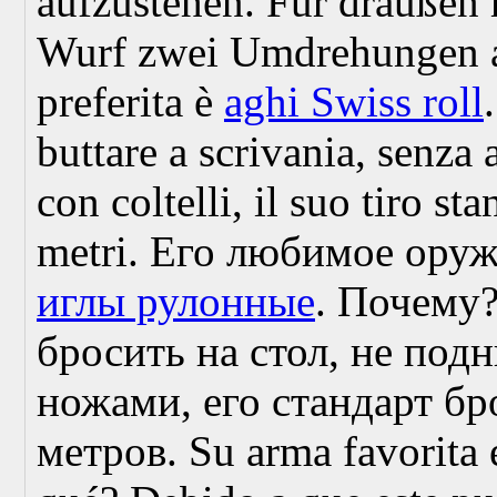
aufzustehen. Für draußen 
Wurf zwei Umdrehungen 
preferita è
aghi Swiss roll
buttare a scrivania, senza 
con coltelli, il suo tiro st
metri.
Его любимое оруж
иглы рулонные
. Почему?
бросить на стол, не под
ножами, его стандарт бр
метров.
Su arma favorita