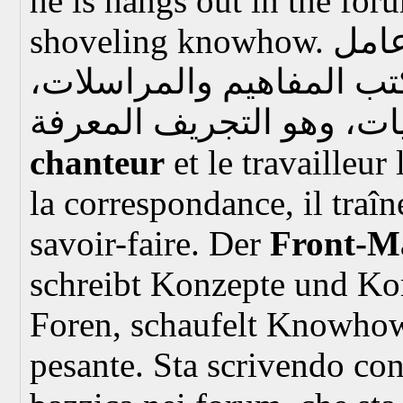
he is hangs out in the foru
shoveling knowhow.
امل
يكتب المفاهيم والمراسلات
chanteur
et le travailleur 
la correspondance, il traîne
savoir-faire.
Der
Front-M
schreibt Konzepte und Ko
Foren, schaufelt Knowho
pesante. Sta scrivendo con