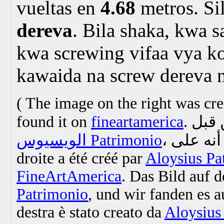
vueltas en
4.68
metros.
Si
dereva
. Bila shaka, kwa 
kwa screwing vifaa vya k
kawaida na screw dereva 
(
The image on the right was cr
found it on
fineartamerica
.
 قبل
الويسيوس Patrimonio
droite a été créé par
Aloysius Pa
FineArtAmerica
.
Das Bild auf d
Patrimonio
, und wir fanden es 
destra è stato creato da
Aloysius