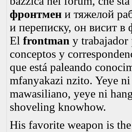
bazzica nei forum, che st
фронтмен
и тяжелой ра
и переписку, он висит в 
El
frontman
y trabajador 
conceptos y correspondenci
que está paleando conoci
mfanyakazi nzito. Yeye n
mawasiliano, yeye ni hang
shoveling knowhow.
His favorite weapon is th