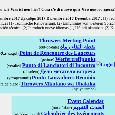
u ici?
Was ist neu hier?
Cosa c'è di nuovo qui?
Что нового здесь
embre 2017
Декабрь 2017
Diciembre 2017
Desemba 2017
:
(1) Tec
angues
(1) Technische Renovierung. (2) Einführung von weiteren Spra
ción técnica. (2) Introducir nueve idiomas
(1) Ufundi ukarabati. (2) Ku
Throwers Meeting Point
نقطة التقاء رماة
(out-of-date)
Point de Rencontre des Lanceurs
(انتهت صلاحيته)
Werfertreffpunkt
(périmé)
Punto di Lanciatori di Incontro
(veraltet)
Дело метатели встреча
(obsoleto)
Punto Lanzadores Reunión
(устаревший)
Throwers Mkutano wa Uhakika
era de plazo)
(nje ya tarehe)
Event Calendar
الحدث التقويم
(out-of-date)
Calendrier des Événements
(انتهت صلاحيته)