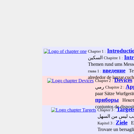
Introducti
Chapter 1 :
Int
السكين
Chapitre 1 :
Themen rund ums Mess
введение
Тем
глава 1 :
alrededor de lanzar cuch
Devices
Chapter 2 :
App
رمي
Chapitre 2 :
paar Sätze Wurfgerä
приборы
Некото
conjuntos de dispos
Target
Chapter 3 :
Ziele
Ein
Kapitel 3 :
Trovare un bersagli