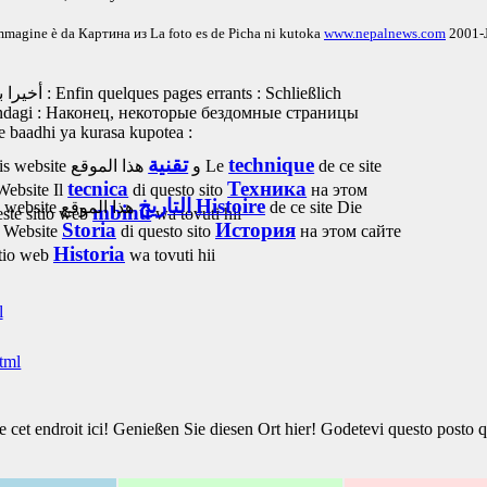
mmagine è da
Картина из
La foto es de
Picha ni kutoka
www.nepalnews.com
2001-
أخيرا بعض الصفحات الضالة :
Enfin quelques pages errants :
Schließlich
ndagi :
Наконец, некоторые бездомные страницы
 baadhi ya kurasa kupotea :
تقنية
technique
is website
و
هذا الموقع
Le
de ce site
tecnica
Техника
Website
Il
di questo sito
на этом
التاريخ
Histoire
s website
هذا الموقع
de ce site
Die
mbinu
ste sitio web
wa tovuti hii
Storia
История
r Website
di questo sito
на этом сайте
Historia
itio web
wa tovuti hii
l
html
e cet endroit ici!
Genießen Sie diesen Ort hier!
Godetevi questo posto 