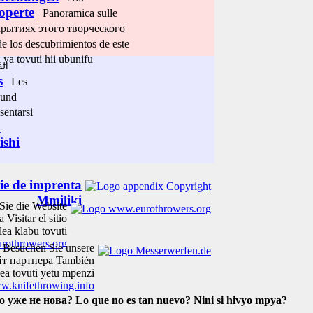
operte
Panoramica sulle
рытиях этого творческого
 los descubrimientos de este
 tovuti hii ubunifu
ا :
s
Les
 und
sentarsi
l
ishi
ie de imprenta
Mmiliki
Sie die Website
ра
Visitar el sitio
ea klabu tovuti
rothrowers.org
e
Besuchen Sie unsere
йт партнера
También
ea tovuti yetu mpenzi
.knifethrowing.info
о уже не нова?
Lo que no es tan nuevo?
Nini si hivyo mpya?