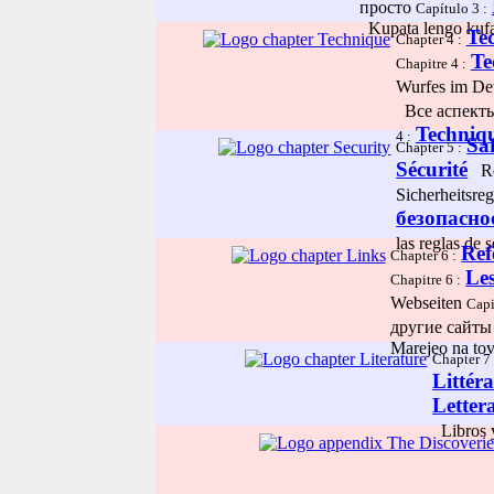
просто
Capítulo 3 :
Kupata lengo kufaa
Te
Chapter 4 :
Te
Chapitre 4 :
Wurfes im De
Все аспекты
Techniq
4 :
Sa
Chapter 5 :
Sécurité
Res
Sicherheitsre
безопасно
las reglas de 
Ref
Chapter 6 :
Les
Chapitre 6 :
Webseiten
Capi
другие сайт
Marejeo na tov
Chapter 7 
Littér
Letter
Libros y