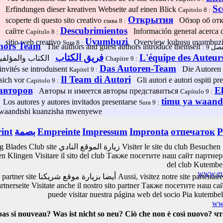
Sc
Erfindungen dieser kreativen Webseite auf einen Blick
Capitolo 8 :
Открытия
scoperte di questo sito creativo
Обзор об отк
глава 8 :
Descubrimientos
сайте
Información general acerca de
Capítulo 8 :
Uvumbuzi
sitio web creativo
Overview kuhusu uvumbuzi ya
Sura 8 :
hors Team
The authors and guest authors introduce themself
لفصل 9
فريق الكتاب
L'équipe des Auteur
الكتاب والمؤلفين ضيف يعرض نفسه
Chapitre 9 :
Das Autoren-Team
 invités se introduisent
Die Autoren
Kapitel 9 :
Il Team di Autori
 sich vor
Gli autori e autori ospiti pre
Capitolo 9 :
авторов
E
Авторы и имеется авторы представиться
Capítulo 9 :
timu ya waand
Los autores y autores invitados presentarse
Sura 9 :
 waandishi kuanzisha mwenyewe
int
بصمة
Empreinte
Impressum
Impronta
отпечаток
P
ng Blades Club site
زيارة الموقع النادي
Visiter le site du club
Besuchen 
den Klingen
Visitare il sito del club
Также посетите наш сайт партне
del club
Kutembel
www.eu
 partner site
أيضا بزيارة موقع شريكنا
Aussi, visitez notre site partenair
rtnerseite
Visitate anche il nostro sito partner
Также посетите наш са
puede visitar nuestra página web del socio
Pia kutembel
www
pas si nouveau?
Was ist nicht so neu?
Ciò che non è così nuovo?
чт