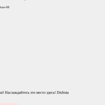
June-08
qui!
Наслаждайтесь это место здесь!
Disfruta