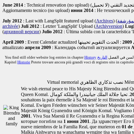
June 2014
: Technical renovation (no upload)
Aggiornamento tecnico (no upload)
июня 2014
: Не технический р
July 2012
: Last with LangSplit featured upload
(
Archives
)
)
لمؤرشفة
archivée
)
Juli 2012
: Letzter 'LangSplit' Upload
(
Archivversion
)
Lugl
(
архивной версии
)
Julio 2012
: Última subida con la característica 
April 2009
: Event Calendar actualized
2
attualizzato
апреля 2009
: Календарь событий актуализируется
A
You find still older website log entries in chapter
History
التاريخ
 السن في الفصل
Kapitel
Historie
Potete trovare ancora più grandi voci di registro sito in capitol
Virtual memorial
نصب تذكاري الظاهري
Mémo
We wish eternal peace to His Majesty King Birendra and 
Queen Komal.
souhaitons la paix éternelle à Sa Majesté le roi Birendra et 
Komal.
Ewigen Frieden wünschen wir Seiner Majestät Köni
Majestät König Gyanendra und Königin Komal.
Vogliamo l
2001
. Viva Sua Maestà il Re Gyanendra e la Regina Koma
которые погибли на
1 июня 2001
. Да здравствует Его
nueve miembros de la Familia Real, que murieron en
01 de
Malkia Aishwarya na wanachama wengine tisa wa familia y