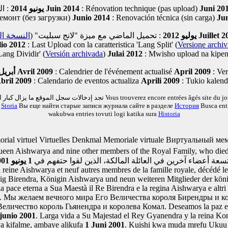
يونيو 2014
: التجديد التقني (لا تحميل)
Juin 2014
: Rénovation technique (pas upload)
Juni 20
емонт (без загрузки)
Junio 2014
: Renovación técnica (sin carga)
Jun
النسخة ا
(
: تحميل الماضي مع ميزة "لانج سبليت"
يوليو 2012
Juillet 2
io 2012
: Last Upload con la caratteristica 'Lang Split'
(
Versione archiv
'Lang Dividir'
(
Versión archivada
)
Julai 2012
: Mwisho upload na kipeng
أبريل 009
: الحدث التقويم تحيينها
Avril 2009
: Calendrier de l'événement actualisé
April 2009
: Ver
bril 2009
: Calendario de eventos actualiza
Aprili 2009
: Tukio kalend
تجد إدخالات سجل الموقع ما يزال كبار
Vous trouverez encore entrées âgés site du j
o
Storia
Вы еще найти старые записи журнала сайте в разделе
История
Busca ent
wakubwa entries tovuti logi katika sura
Historia
rial virtuel
Virtuelles Denkmal
Memoriale virtuale
Виртуальный ме
Queen Aishwarya and nine other members of the Royal Family, who die
 وتسعة أعضاء آخرين في العائلة المالكة، الذين لقوا حتفهم في
1 يونيو 2001
la reine Aishwarya et neuf autres membres de la famille royale, décédé l
g Birendra, Königin Aishwarya und neun weiteren Mitglieder der köni
a pace eterna a Sua Maestà il Re Birendra e la regina Aishwarya e altri
l.
Мы желаем вечного мира Его Величества короля Бирендры и к
 Величество король Гьянендра и королева Комал.
Deseamos la paz et
 junio 2001
. Larga vida a Su Majestad el Rey Gyanendra y la reina K
a kifalme, ambaye alikufa
1 Juni 2001
. Kuishi kwa muda mrefu Ukuu