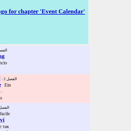
الفص :
ng
ncio
ا
الفصل 2 :
e
Ein
 :
s
الفصل  :
facile
vi
 так