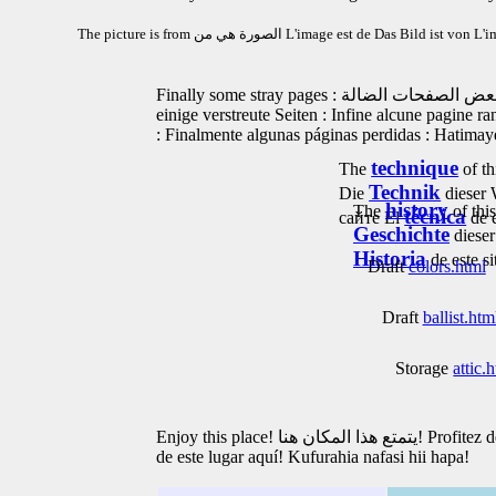
The picture is from
الصورة هي من
L'image est de
Das Bild ist von
L'i
Finally some stray pages :
einige verstreute Seiten :
Infine alcune pagine ra
:
Finalmente algunas páginas perdidas :
Hatimaye
technique
The
of th
Technik
Die
dieser 
history
The
of thi
técnica
сайте
El
de e
Geschichte
diese
Historia
de este s
Draft
colors.html
Draft
ballist.htm
Storage
attic.
Enjoy this place!
يتمتع هذا المكان هنا!
Profitez d
de este lugar aquí!
Kufurahia nafasi hii hapa!