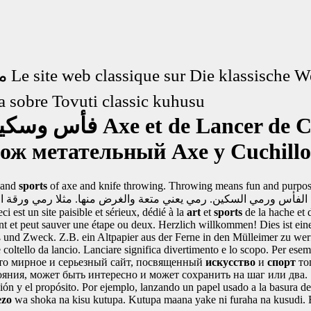
موقع الكلاسيكية حول
Le site web classique sur
Die klassische W
ca sobre
Tovuti classic kuhusu
فأس وسكين رمي
Axe et de Lancer de 
нож метательный
Axe y Cuchill
and
sports
of axe and knife throwing. Throwing means fun and purpose.
الفأس ورمي السكين. رمي يعني متعة والغرض منها. مثلا رمي ورقة ا
i est un site paisible et sérieux, dédié à la
art
et
sports
de la hache et 
ant et peut sauver une étape ou deux.
Herzlich willkommen! Dies ist eine
und Zweck. Z.B. ein Altpapier aus der Ferne in den Mülleimer zu werf
 coltello da lancio. Lanciare significa divertimento e lo scopo. Per esem
то мирное и серьезный сайт, посвященный
искусство
и
спорт
то
ояния, может быть интересно и может сохранить на шаг или два.
ión y el propósito. Por ejemplo, lanzando un papel usado a la basura de
ezo
wa shoka na kisu kutupa. Kutupa maana yake ni furaha na kusudi. E