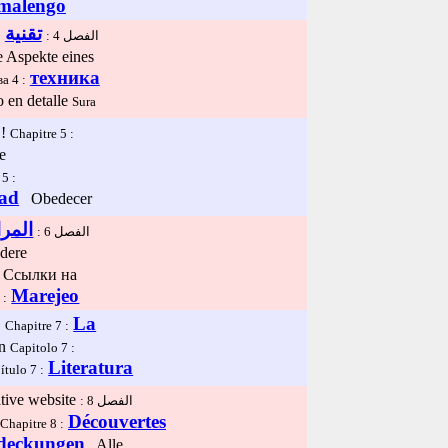
malengo
تقنية
ج
الفصل 4 :
 Aspekte eines
техника
ва 4 :
 en detalle
Sura
الانصياع لقواعد السلامة!
:
Chapitre 5 :
e
 5 :
dad
Obedecer
المر
الفصل 6 :
dere
Ссылки на
Marejeo
 :
La
الكتب والمجلات
:
Chapitre 7 :
en
Capitolo 7 :
Literatura
ítulo 7 :
ative website
الفصل 8 :
Découvertes
Chapitre 8 :
deckungen
Alle