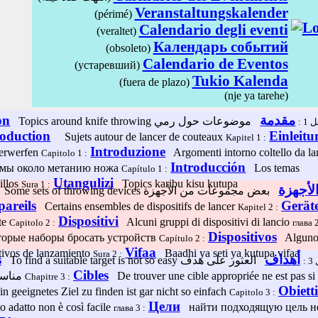
Veranstaltungskalender
(périmé)
Calendario degli eventi
(veraltet)
Календарь событий
(obsoleto)
Calendario de Eventos
(устаревший)
Tukio Kalenda
(fuera de plazo)
(nje ya tarehe)
on
مقدمة
Topics around knife throwing
موضوعات حول رمي
ل 1
roduction
Einleitu
Sujets autour de lancer de couteaux
Kapitel 1 :
Introduzione
erwerfen
Argomenti intorno coltello da la
Capitolo 1 :
Introducción
ы около метанию ножа
Los temas
Capítulo 1 :
Utangulizi
illos
Topics karibu kisu kutupa
Sura 1 :
لأجهزة
Some sets of throwing devices
بعض مجموعات من الأجهزة
areils
Gerät
Certains ensembles de dispositifs de lancer
Kapitel 2 :
Dispositivi
te
Alcuni gruppi di dispositivi di lancio
Capitolo 2 :
глава 2
Dispositivos
рые наборы бросать устройств
Alguno
Capítulo 2 :
Vifaa
itivos de lanzamiento
Baadhi ya seti ya kutupa vifaa
Sura 2 :
s
أهداف
To find a suitable target is not so easy
العثور على هدف
3
Cibles
مناسب ليس من السهل
De trouver une cible appropriée ne est pas si 
Chapitre 3 :
Obietti
 geeignetes Ziel zu finden ist gar nicht so einfach
Capitolo 3 :
Цели
o adatto non è così facile
найти подходящую цель не
глава 3 :