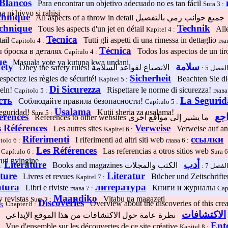
Blancos
Para encontrar un objetivo adecuado no es tan fácil
Sura 3 :
 ni hivyo si rahisi
chnique
All aspects of a throw in detail
ميع جوانب رمي بالتفصيل
chnique
Technik
Tous les aspects d'un jet en détail
Alle
Kapitel 4 :
Tecnica
tail
Tutti gli aspetti di una rimessa in dettaglio
Capitolo 4 :
гла
Técnica
 броска в деталях
Todos los aspectos de un tiro
Capítulo 4 :
ue
Masuala yote ya kutupa kwa undani
fety
سلامة
Obey the safety rules!
الفصل 5 
Sicherheit
pectez les règles de sécurité!
Beachten Sie di
Kapitel 5 :
Di Sicurezza
geln!
Rispettare le norme di sicurezza!
Capitolo 5 :
глава
сть
La Seguri
Соблюдайте правила безопасности!
Capítulo 5 :
Usalama
seguridad!
Kutii sheria za usalama!
Sura 5 :
erences
اجع
References to other websites
ما يشير إلى مواقع أخرى
 Références
Verweise
Les autres sites
Verweise auf an
Kapitel 6 :
Riferimenti
ссылки
I riferimenti ad altri siti web
tolo 6 :
глава 6 :
Les Références
ы
Las referencias a otros sitios web
Capítulo 6 :
Sura 6
uti nyingine
Literature
أدب
Books and magazines
:
الفصل 7 
ature
Literatur
Livres et revues
Bücher und Zeitschrift
Kapitel 7 :
atura
литература
Libri e riviste
Книги и журналы
глава 7 :
Cap
Maandiko
 revistas
Vitabu na magazeti
Sura 7 :
Discoveries
Overview about the discoveries of this cre
Chapter 8 :
الاكتشافات
نظرة عامة حول الاكتشافات من هذا الموقع الإبداعي
Ent
Vue d'ensemble sur les découvertes de ce site créative
Kapitel 8 :