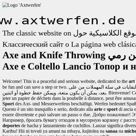
ww.axtwerfen.de
The classic website on
Классический сайт о
La página web clási
Axe and Knife Throwing
Axe e Coltello Lancio
Топор и 
Welcome! This is a peaceful and serious website, dedicated to the
art
be fun and can save a step or two.
لنفايات في سلة المهملات من على
بعد، يمكن أن يكون متعة، ويمكن حفظ خطوة أو اثنتين.
Bienvenue! Cec
jeter un papier de déchets dans la poubelle à distance, peut être amus
Sport
des Axt- und Messerwerfens beschäftigt. Werfen bedeutet Spaß 
Questo è un sito tranquillo e serio, dedicato alla
arte
e
sport
di ascia e
essere divertente e può salvare un passo o due.
Добро пожаловат! Э
Например, бросать бумагу отходов в мусорную корзину с расст
deportes
de hacha y lanzamiento de cuchillos. Lanzar significa divers
Karibu! Hii ni tovuti ya amani na mbaya, kujitolea na
sanaa
na
mich