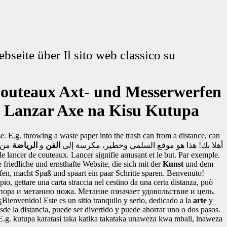
ebseite über
Il sito web classico su
Couteaux
Axt- und Messerwerfen
o Lanzar
Axe na Kisu Kutupa
 E.g. throwing a waste paper into the trash can from a distance, can
أهلا بك! هذا هو موقع السلمي وخطير، مكرسة إلى
الفن
و
الرياضة
من 
de lancer de couteaux. Lancer signifie amusant et le but. Par exemple.
 friedliche und ernsthafte Website, die sich mit der
Kunst
und dem
en, macht Spaß und spaart ein paar Schritte sparen.
Benvenuto!
pio, gettare una carta straccia nel cestino da una certa distanza, può
пора и метанию ножа. Метание означает удовольствие и цель.
¡Bienvenido! Este es un sitio tranquilo y serio, dedicado a la
arte
y
sde la distancia, puede ser divertido y puede ahorrar uno o dos pasos.
.g. kutupa karatasi taka katika takataka unaweza kwa mbali, inaweza