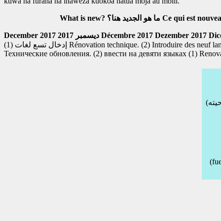
kuwa na furaha na inaweza kuokoa hatua moja au mbili.
What is new?
ما هو الجديد هنا؟
Ce qui est nouvea
December 2017
2017 ديسمبر
Décembre 2017
Dezember 2017
Dic
إدخال تسع لغات
(1) Rénovation technique. (2) Introduire des neuf l
Технические обновления. (2) ввести на девяти языках
(1) Renova
(fu