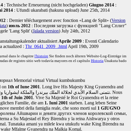
14
: Technische Erneuerung (nicht hochgeladen)
Giugno 2014
:
i 2014
: Ufundi ukarabati (hakuna upload)
June 25th, 2014
012
: Dernier téléchargement avec fonction «Lang de Split»
(
Version
iata
)
июль 2012
: Последняя загрузка с функцией "Lang Сплит"
ele 'Lang Split'
(
Jalada version
)
July 24th, 2012
anstaltungskalender aktualisiert
Aprile 2009
: Eventi Calendario
a actualized
:
Thr_0641_2009_.html
April 19th, 2009
ournal dans le chapitre
l'histoire
Sie finden noch älteren Website-Log-Einträge im
radas de registro sitio web todavía mayores en el capítulo
Historia
Unakuta bado
мориал
Memorial virtual
Virtual kumbukumbu
d on
1th of Iune 2001
. Long live His Majesty King Gyanendra and
نتمنى السلام الأبدي لجلالة الملك بيرندرا والملكة ايشواريا
. تحيا جلالة الملك جيانيندرا والملكة كومال.
Nous
e
1th of Juin 2001
. Vive Sa Majesté le Roi Gyanendra et la reine
glichen Familie, die am
1. Iuni 2001
starben. Lang leben Seine
 nove membri della famiglia reale, che sono morti sul
1 GIUGNO
оролевы Айшварии и девяти других членов королевской семьи,
erna a Su Majestad el Rey Birendra y la reina Aishwarya y otros
omal.
Tunataka amani ya milele kwa utukufu wake King Birendra na
 wake Mfalme Gyanendra na Malkia Komal.